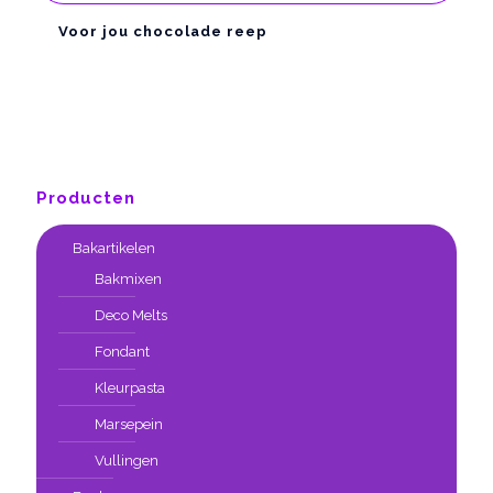
Voor jou chocolade reep
Producten
Bakartikelen
Bakmixen
Deco Melts
Fondant
Kleurpasta
Marsepein
Vullingen