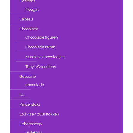
Bonbons
Nougat
Cadeau
Chocolade
Chocolade figuren
Chocolade repen
Massieve chocolaatjes
Tony's Chocolony
Geboorte
chocolade
IJs
Kinderstuks
Lolly's en zuurstokken
Schepsnoep
Suikervrij