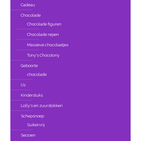
Cadeau
Chocolade
Chocolade figuren
Chocolade repen
Massieve chocolaatjes
Tony's Chocolony
Geboorte
chocolade
IJs
Kinderstuks
Lolly's en zuurstokken
Schepsnoep
Suikervrij
Seizoen