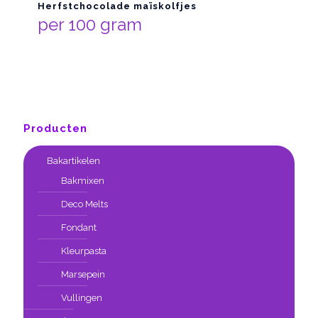
Herfstchocolade maïskolfjes
per 100 gram
Producten
Bakartikelen
Bakmixen
Deco Melts
Fondant
Kleurpasta
Marsepein
Vullingen