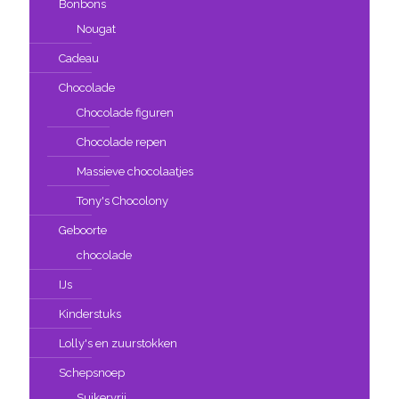
Bonbons
Nougat
Cadeau
Chocolade
Chocolade figuren
Chocolade repen
Massieve chocolaatjes
Tony's Chocolony
Geboorte
chocolade
IJs
Kinderstuks
Lolly's en zuurstokken
Schepsnoep
Suikervrij