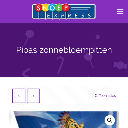
Pipas zonnebloempitten
Toon alles