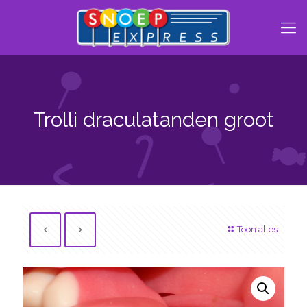
Trolli draculatanden groot
Toon alles