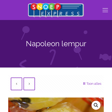
Napoleon lempur
Toon alles