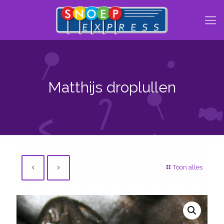
Matthijs droplullen
Toon alles