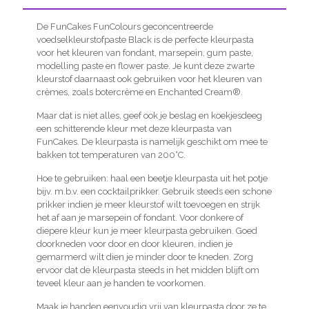
De FunCakes FunColours geconcentreerde
voedselkleurstofpaste Black is de perfecte kleurpasta
voor het kleuren van fondant, marsepein, gum paste,
modelling paste en flower paste. Je kunt deze zwarte
kleurstof daarnaast ook gebruiken voor het kleuren van
crèmes, zoals botercrème en Enchanted Cream®.
Maar dat is niet alles, geef ook je beslag en koekjesdeeg
een schitterende kleur met deze kleurpasta van
FunCakes. De kleurpasta is namelijk geschikt om mee te
bakken tot temperaturen van 200°C.
Hoe te gebruiken: haal een beetje kleurpasta uit het potje
bijv. m.b.v. een cocktailprikker. Gebruik steeds een schone
prikker indien je meer kleurstof wilt toevoegen en strijk
het af aan je marsepein of fondant. Voor donkere of
diepere kleur kun je meer kleurpasta gebruiken. Goed
doorkneden voor door en door kleuren, indien je
gemarmerd wilt dien je minder door te kneden. Zorg
ervoor dat de kleurpasta steeds in het midden blijft om
teveel kleur aan je handen te voorkomen.
Maak je handen eenvoudig vrij van kleurpasta door ze te