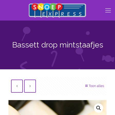
Bassett drop mintstaafjes
Toon alles