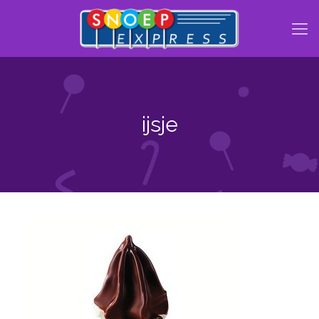
ijsje