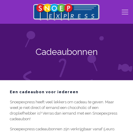
Cadeaubonnen
Een cadeaubon voor iedereen
Snoepexpress heeft veel lekkers om cadeau te geven. Maar
weet je niet direct of iemand een chocoholic of een
dropliefhebber is? Verras dan iemand met een Snoepexpress
cadeaubon!
Snoepexpress cadeaubonnen zijn verkrijgbaar vanaf 5 euro.