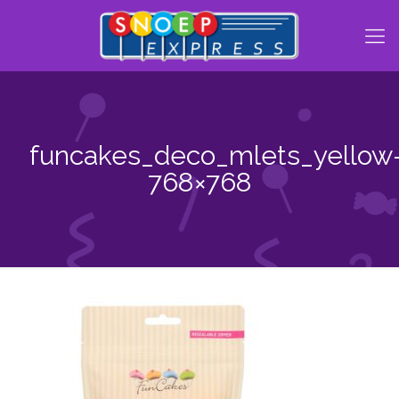
funcakes_deco_mlets_yellow
768×768